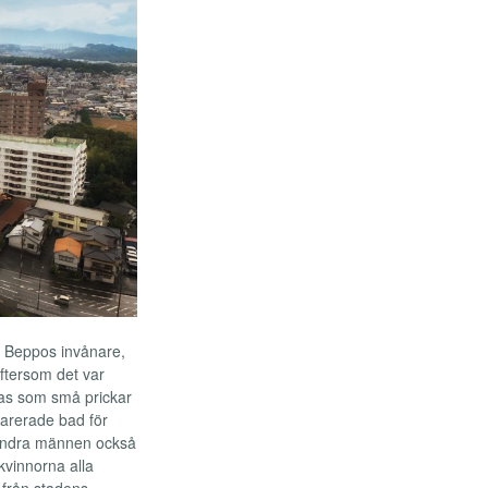
r Beppos invånare,
ftersom det var
as som små prickar
parerade bad för
 andra männen också
kvinnorna alla
l från stadens