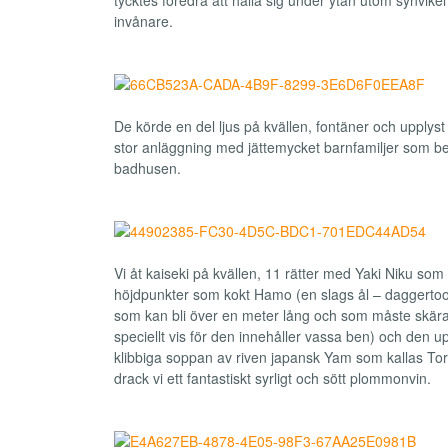
invånare.
De körde en del ljus på kvällen, fontäner och upplyst
stor anläggning med jättemycket barnfamiljer som be
badhusen.
Vi åt kaiseki på kvällen, 11 rätter med Yaki Niku som
höjdpunkter som kokt Hamo (en slags ål – daggertoo
som kan bli över en meter lång och som måste skära
speciellt vis för den innehåller vassa ben) och de
klibbiga soppan av riven japansk Yam som kallas Toro
drack vi ett fantastiskt syrligt och sött plommonvin.