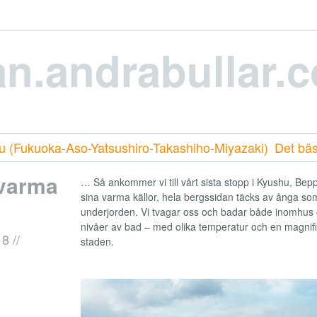
n.andrabullar.
u (Fukuoka-Aso-Yatsushiro-Takashiho-Miyazaki)
Det bä
varma
… Så ankommer vi till vårt sista stopp i Kyushu, Bep
sina varma källor, hela bergssidan täcks av ånga s
underjorden. Vi tvagar oss och badar både inomhus 
nivåer av bad – med olika temperatur och en magnifik
18
//
staden.