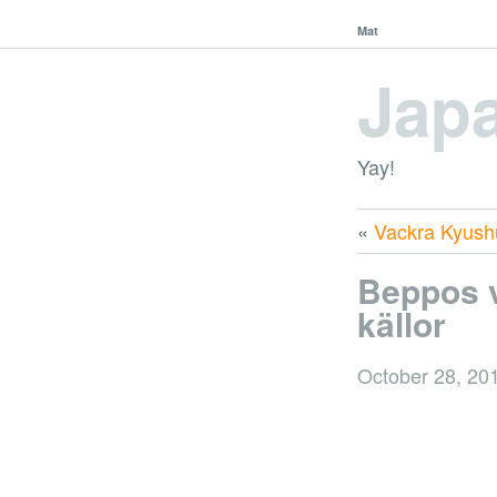
Mat
Japa
Yay!
«
Vackra Kyush
Beppos 
källor
October 28, 20