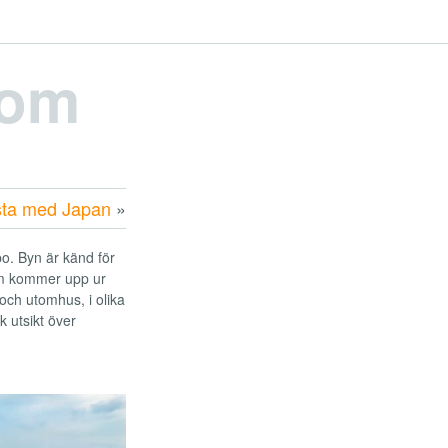
com
sta med Japan
»
po. Byn är känd för
om kommer upp ur
och utomhus, i olika
 utsikt över