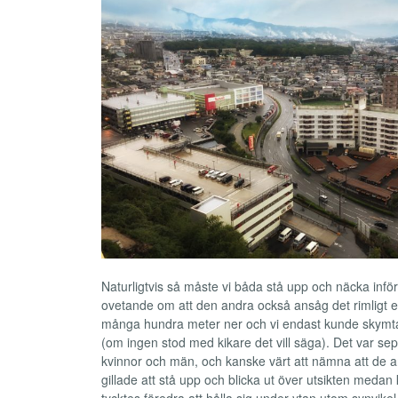
Naturligtvis så måste vi båda stå upp och näcka infö
ovetande om att den andra också ansåg det rimligt e
många hundra meter ner och vi endast kunde skymt
(om ingen stod med kikare det vill säga). Det var se
kvinnor och män, och kanske värt att nämna att de
gillade att stå upp och blicka ut över utsikten medan 
tycktes föredra att hålla sig under ytan utom synvike