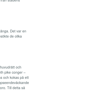
 ånga. Det var en
sökte de olika
 huvudrätt och
th pike conger –
s och kokas på ett
n uppseendeväckande
ro. Till detta så